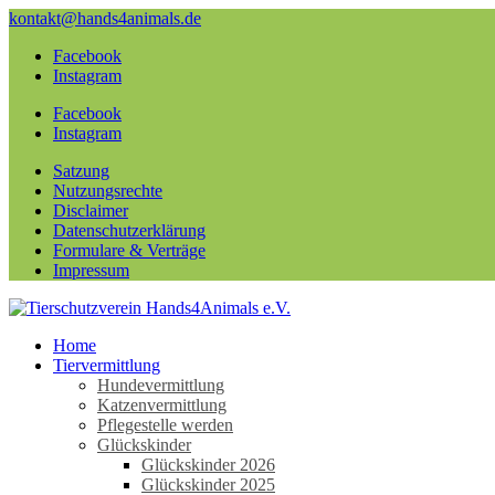
kontakt@hands4animals.de
Facebook
Instagram
Facebook
Instagram
Satzung
Nutzungsrechte
Disclaimer
Datenschutzerklärung
Formulare & Verträge
Impressum
Home
Tiervermittlung
Hundevermittlung
Katzenvermittlung
Pflegestelle werden
Glückskinder
Glückskinder 2026
Glückskinder 2025