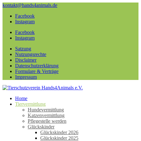
kontakt@hands4animals.de
Facebook
Instagram
Facebook
Instagram
Satzung
Nutzungsrechte
Disclaimer
Datenschutzerklärung
Formulare & Verträge
Impressum
Home
Tiervermittlung
Hundevermittlung
Katzenvermittlung
Pflegestelle werden
Glückskinder
Glückskinder 2026
Glückskinder 2025