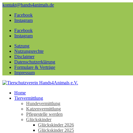
kontakt@hands4animals.de
Facebook
Instagram
Facebook
Instagram
Satzung
Nutzungsrechte
Disclaimer
Datenschutzerklärung
Formulare & Verträge
Impressum
Home
Tiervermittlung
Hundevermittlung
Katzenvermittlung
Pflegestelle werden
Glückskinder
Glückskinder 2026
Glückskinder 2025