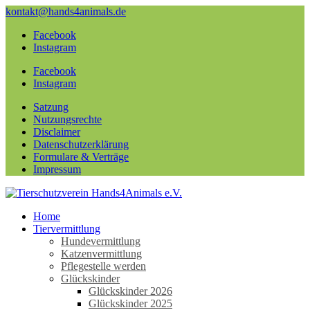
kontakt@hands4animals.de
Facebook
Instagram
Facebook
Instagram
Satzung
Nutzungsrechte
Disclaimer
Datenschutzerklärung
Formulare & Verträge
Impressum
Home
Tiervermittlung
Hundevermittlung
Katzenvermittlung
Pflegestelle werden
Glückskinder
Glückskinder 2026
Glückskinder 2025