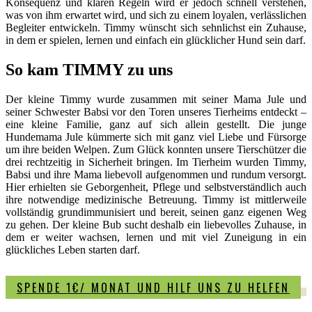
Konsequenz und klaren Regeln wird er jedoch schnell verstehen,
was von ihm erwartet wird, und sich zu einem loyalen, verlässlichen
Begleiter entwickeln. Timmy wünscht sich sehnlichst ein Zuhause,
in dem er spielen, lernen und einfach ein glücklicher Hund sein darf.
So kam TIMMY zu uns
Der kleine Timmy wurde zusammen mit seiner Mama Jule und
seiner Schwester Babsi vor den Toren unseres Tierheims entdeckt –
eine kleine Familie, ganz auf sich allein gestellt. Die junge
Hundemama Jule kümmerte sich mit ganz viel Liebe und Fürsorge
um ihre beiden Welpen. Zum Glück konnten unsere Tierschützer die
drei rechtzeitig in Sicherheit bringen. Im Tierheim wurden Timmy,
Babsi und ihre Mama liebevoll aufgenommen und rundum versorgt.
Hier erhielten sie Geborgenheit, Pflege und selbstverständlich auch
ihre notwendige medizinische Betreuung. Timmy ist mittlerweile
vollständig grundimmunisiert und bereit, seinen ganz eigenen Weg
zu gehen. Der kleine Bub sucht deshalb ein liebevolles Zuhause, in
dem er weiter wachsen, lernen und mit viel Zuneigung in ein
glückliches Leben starten darf.
SPENDE 1€/ MONAT UND HILF UNS ZU HELFEN