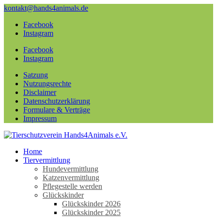
kontakt@hands4animals.de
Facebook
Instagram
Facebook
Instagram
Satzung
Nutzungsrechte
Disclaimer
Datenschutzerklärung
Formulare & Verträge
Impressum
Home
Tiervermittlung
Hundevermittlung
Katzenvermittlung
Pflegestelle werden
Glückskinder
Glückskinder 2026
Glückskinder 2025