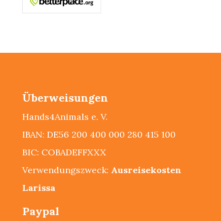
Überweisungen
Hands4Animals e. V.
IBAN: DE56 200 400 000 280 415 100
BIC: COBADEFFXXX
Verwendungszweck:
Ausreisekosten
Larissa
Paypal