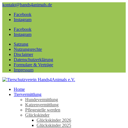
kontakt@hands4animals.de
Facebook
Instagram
Facebook
Instagram
Satzung
Nutzungsrechte
Disclaimer
Datenschutzerklärung
Formulare & Verträge
Impressum
Home
Tiervermittlung
Hundevermittlung
Katzenvermittlung
Pflegestelle werden
Glückskinder
Glückskinder 2026
Glückskinder 2025