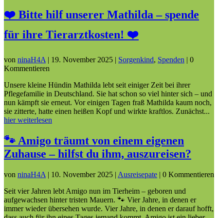
❤️ Bitte hilf unserer Mathilda – spende
für ihre Tierarztkosten! ❤️
von
ninaH4A
|
19. November 2025
|
Sorgenkind
,
Spenden
| 0
Kommentieren
Unsere kleine Hündin Mathilda lebt seit einiger Zeit bei ihrer
Pflegefamilie in Deutschland. Sie hat schon so viel hinter sich – und
nun kämpft sie erneut. Vor einigen Tagen fraß Mathilda kaum noch,
sie zitterte, hatte einen heißen Kopf und wirkte kraftlos. Zunächst...
hier weiterlesen
🐾 Amigo träumt von einem eigenen
Zuhause – hilfst du ihm, auszureisen?
von
ninaH4A
|
10. November 2025
|
Ausreisepate
| 0 Kommentieren
Seit vier Jahren lebt Amigo nun im Tierheim – geboren und
aufgewachsen hinter tristen Mauern. 🐾 Vier Jahre, in denen er
immer wieder übersehen wurde. Vier Jahre, in denen er darauf hofft,
dass auch für ihn eines Tages jemand kommt. Amigo ist ein lieber,