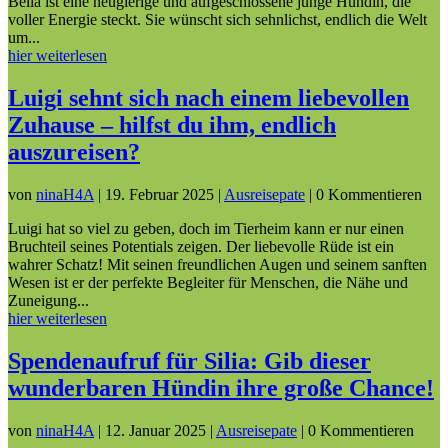
Bella ist eine neugierige und aufgeschlossene junge Hündin, die
voller Energie steckt. Sie wünscht sich sehnlichst, endlich die Welt
um...
hier weiterlesen
Luigi sehnt sich nach einem liebevollen
Zuhause – hilfst du ihm, endlich
auszureisen?
von
ninaH4A
|
19. Februar 2025
|
Ausreisepate
| 0 Kommentieren
Luigi hat so viel zu geben, doch im Tierheim kann er nur einen
Bruchteil seines Potentials zeigen. Der liebevolle Rüde ist ein
wahrer Schatz! Mit seinen freundlichen Augen und seinem sanften
Wesen ist er der perfekte Begleiter für Menschen, die Nähe und
Zuneigung...
hier weiterlesen
Spendenaufruf für Silia: Gib dieser
wunderbaren Hündin ihre große Chance!
von
ninaH4A
|
12. Januar 2025
|
Ausreisepate
| 0 Kommentieren