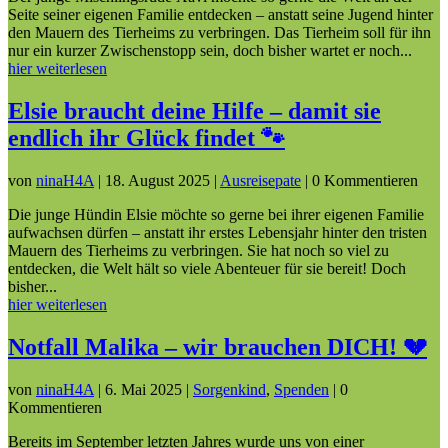
Seite seiner eigenen Familie entdecken – anstatt seine Jugend hinter
den Mauern des Tierheims zu verbringen. Das Tierheim soll für ihn
nur ein kurzer Zwischenstopp sein, doch bisher wartet er noch...
hier weiterlesen
Elsie braucht deine Hilfe – damit sie
endlich ihr Glück findet 🐾
von
ninaH4A
|
18. August 2025
|
Ausreisepate
| 0 Kommentieren
Die junge Hündin Elsie möchte so gerne bei ihrer eigenen Familie
aufwachsen dürfen – anstatt ihr erstes Lebensjahr hinter den tristen
Mauern des Tierheims zu verbringen. Sie hat noch so viel zu
entdecken, die Welt hält so viele Abenteuer für sie bereit! Doch
bisher...
hier weiterlesen
Notfall Malika – wir brauchen DICH! 💔
von
ninaH4A
|
6. Mai 2025
|
Sorgenkind
,
Spenden
| 0
Kommentieren
Bereits im September letzten Jahres wurde uns von einer