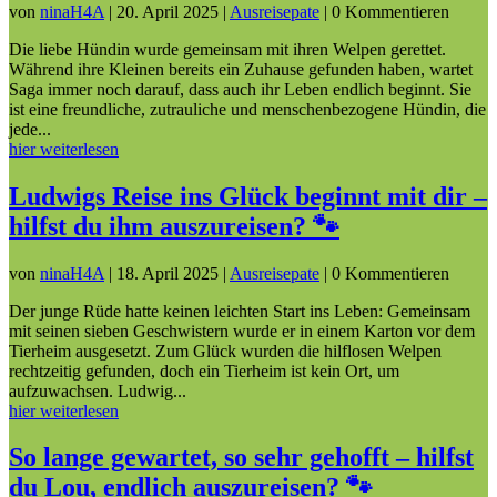
von
ninaH4A
|
20. April 2025
|
Ausreisepate
| 0 Kommentieren
Die liebe Hündin wurde gemeinsam mit ihren Welpen gerettet.
Während ihre Kleinen bereits ein Zuhause gefunden haben, wartet
Saga immer noch darauf, dass auch ihr Leben endlich beginnt. Sie
ist eine freundliche, zutrauliche und menschenbezogene Hündin, die
jede...
hier weiterlesen
Ludwigs Reise ins Glück beginnt mit dir –
hilfst du ihm auszureisen? 🐾
von
ninaH4A
|
18. April 2025
|
Ausreisepate
| 0 Kommentieren
Der junge Rüde hatte keinen leichten Start ins Leben: Gemeinsam
mit seinen sieben Geschwistern wurde er in einem Karton vor dem
Tierheim ausgesetzt. Zum Glück wurden die hilflosen Welpen
rechtzeitig gefunden, doch ein Tierheim ist kein Ort, um
aufzuwachsen. Ludwig...
hier weiterlesen
So lange gewartet, so sehr gehofft – hilfst
du Lou, endlich auszureisen? 🐾