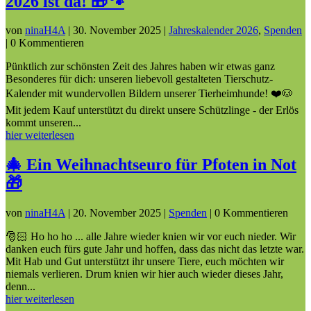
2026 ist da! 🎁🐾
von
ninaH4A
|
30. November 2025
|
Jahreskalender 2026
,
Spenden
| 0 Kommentieren
Pünktlich zur schönsten Zeit des Jahres haben wir etwas ganz
Besonderes für dich: unseren liebevoll gestalteten Tierschutz-
Kalender mit wundervollen Bildern unserer Tierheimhunde! ❤️🐶
Mit jedem Kauf unterstützt du direkt unsere Schützlinge - der Erlös
kommt unseren...
hier weiterlesen
🎄 Ein Weihnachtseuro für Pfoten in Not
🎁
von
ninaH4A
|
20. November 2025
|
Spenden
| 0 Kommentieren
🎅🏻 Ho ho ho ... alle Jahre wieder knien wir vor euch nieder. Wir
danken euch fürs gute Jahr und hoffen, dass das nicht das letzte war.
Mit Hab und Gut unterstützt ihr unsere Tiere, euch möchten wir
niemals verlieren. Drum knien wir hier auch wieder dieses Jahr,
denn...
hier weiterlesen