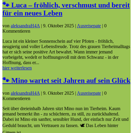
🐾 Luca – fröhlich, verschmust und bereit
für ein neues Leben
von
aleksandraH4A
|
9. Oktober 2025
|
Ausreisepate
| 0
Kommentieren
Luca ist ein kleiner Sonnenschein auf vier Pfoten - fröhlich,
neugierig und voller Lebensfreude. Trotz des grauen Tierheimalltags
hat er sich seine positive Art bewahrt. Wann immer jemand
vorbeigeht, wedelt er hoffnungsvoll mit dem Schwanz - in der
Hoffnung, dass er...
hier weiterlesen
🐾 Mino wartet seit Jahren auf sein Glück
von
aleksandraH4A
|
9. Oktober 2025
|
Ausreisepate
| 0
Kommentieren
Seit über dreieinhalb Jahren sitzt Mino nun im Tierheim. Kaum
jemand bemerkt ihn - zu schüchtern, zu still, zu zurückhaltend.
Dabei ist Mino ein sanfter, sensibler Hund, der einfach nur Zeit und
Geduld braucht, um Vertrauen zu fassen. 🕊️ Das Leben hinter
Gittern ist...