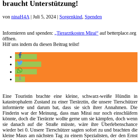
braucht Unterstützung!
von
ninaH4A
|
Juli 5, 2024
|
Sorgenkind
,
Spenden
Informieren und spenden:
„Tierarztkosten Mirai“
auf betterplace.org
öffnen.
Hilf uns indem du diesen Beitrag teilst!
teilen
twittern
teilen
Eine Touristin brachte eine kleine, schwarz-weiße Hündin in
katastrophalem Zustand zu einer Tierärztin, die unsere Tierschützer
informierte und darum bat, dass sie sich ihrer Annahmen. Die
Finderin war der Meinung, dass man Mirai nur noch einschläfern
könnte, doch die Tierärzte wollte gerne um sie kämpfen, doch wenn
sie danach auf die Straße müsste, wäre ihre Überlebenschance
wieder bei 0. Unsere Tierschützer sagten sofort zu und brachten die
kleine Maus am nächsten Tag zu einem Spezialisten, der den Ernst