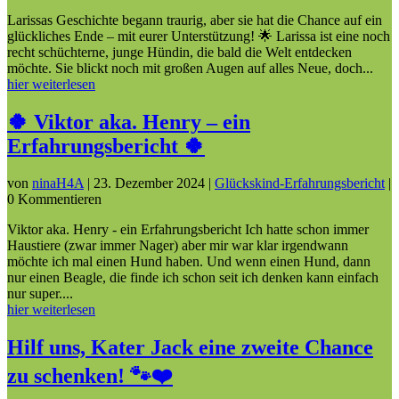
Larissas Geschichte begann traurig, aber sie hat die Chance auf ein
glückliches Ende – mit eurer Unterstützung! 🌟 Larissa ist eine noch
recht schüchterne, junge Hündin, die bald die Welt entdecken
möchte. Sie blickt noch mit großen Augen auf alles Neue, doch...
hier weiterlesen
🍀 Viktor aka. Henry – ein
Erfahrungsbericht 🍀
von
ninaH4A
|
23. Dezember 2024
|
Glückskind-Erfahrungsbericht
|
0 Kommentieren
Viktor aka. Henry - ein Erfahrungsbericht Ich hatte schon immer
Haustiere (zwar immer Nager) aber mir war klar irgendwann
möchte ich mal einen Hund haben. Und wenn einen Hund, dann
nur einen Beagle, die finde ich schon seit ich denken kann einfach
nur super....
hier weiterlesen
Hilf uns, Kater Jack eine zweite Chance
zu schenken! 🐾❤️