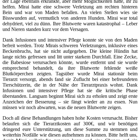
der Lage ebenfalls erkrankte, aber mehr Möglichkeiten hatte, ihr zu
helfen. Mirai hatte eine schwere Verletzung am rechten hinteren
Bein und war von Maden befallen. An vielen Stellen wies sie
Bisswunden auf, vermutlich von anderen Hunden. Mirai war total
dehydriert, viel zu dünn. Ihre Blutwerte waren katastrophal – Leber
und Nieren standen kurz vor dem Versagen.
Dank Infusionen und intensiver Pflege konnte sie von den Maden
befreit werden. Trotz Mirais schweren Verletzungen, inklusive eines
Beckenbruchs, hat sie nicht aufgegeben. Die kleine Hündin hat
lange nichts gefressen und litt unter starkem Durchfall. Eine Zecke,
die Babesiose verursachen könnte, wurde entfernt und sie wurde
entsprechend behandelt, da ihre Blutwerte fehlende weiße
Blutkörperchen zeigten. Tagsüber wurde Mirai stationär beim
Tierarzt versorgt, abends fand sie Zuflucht bei einer befreundeten
Tierschützerin, die in der Nähe der Tierarztpraxis wohnt. Dank
Infusionen und intensiver Pflege hat sie die kritische Phase
überstanden. Langsam beginnt Mirai sich zu erholen und zeigt erste
Anzeichen der Besserung – sie fängt wieder an zu essen. Nun
müssen wir noch abwarten, was die neuen Blutwerte zeigen.
Doch all diese Behandlungen haben hohe Kosten verursacht. Bisher
belaufen sich die Tierarztkosten auf 300€, und wir benötigen
dringend eure Unterstützung, um diese Summe zu stemmen und
weiterhin Notfälle wie diesen aufnehmen zu können. Bitte helft uns,