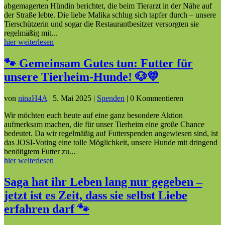
abgemagerten Hündin berichtet, die beim Tierarzt in der Nähe auf
der Straße lebte. Die liebe Malika schlug sich tapfer durch – unsere
Tierschützerin und sogar die Restaurantbesitzer versorgten sie
regelmäßig mit...
hier weiterlesen
🐾 Gemeinsam Gutes tun: Futter für
unsere Tierheim-Hunde! 🐶💛
von
ninaH4A
|
5. Mai 2025
|
Spenden
| 0 Kommentieren
Wir möchten euch heute auf eine ganz besondere Aktion
aufmerksam machen, die für unser Tierheim eine große Chance
bedeutet. Da wir regelmäßig auf Futterspenden angewiesen sind, ist
das JOSI-Voting eine tolle Möglichkeit, unsere Hunde mit dringend
benötigtem Futter zu...
hier weiterlesen
Saga hat ihr Leben lang nur gegeben –
jetzt ist es Zeit, dass sie selbst Liebe
erfahren darf 🐾