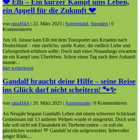
💔 Elli – Ein kurzer Kampf ums Leben,
ein Appell für die Zukunft 💔
von
ninaH4A
|
22. März 2025
|
Sorgenkind
,
Spenden
| 0
Kommentieren
Am 10. Januar kam Elli mit dem Transporter aus Kroatien nach
Deutschland – eine zierliche, sanfte Katze, die endlich Liebe und
Geborgenheit erfahren sollte. Doch statt eines Neuanfangs erwartete
sie ein Kampf ums Überleben. Schon einen Tag nach ihrer Ankunft
musste...
hier weiterlesen
Gandalf braucht deine Hilfe – seine Reise
ins Glück darf nicht scheitern! 🐾✨
von
ninaH4A
|
20. März 2025
|
Ausreisepate
| 0 Kommentieren
An Neujahr begann Gandalfs Leben mit einem schweren Schicksal:
Gemeinsam mit 13 anderen Welpen wurde er ausgesetzt. Doch sein
Jahr soll nicht mit Einsamkeit im Tierheim enden – es soll ein
glückliches werden! 💛 Gandalf ist ein aufgeweckter, liebevoller
junger Rüde,...