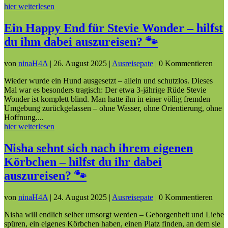
hier weiterlesen
Ein Happy End für Stevie Wonder – hilfst
du ihm dabei auszureisen? 🐾
von
ninaH4A
|
26. August 2025
|
Ausreisepate
| 0 Kommentieren
Wieder wurde ein Hund ausgesetzt – allein und schutzlos. Dieses
Mal war es besonders tragisch: Der etwa 3-jährige Rüde Stevie
Wonder ist komplett blind. Man hatte ihn in einer völlig fremden
Umgebung zurückgelassen – ohne Wasser, ohne Orientierung, ohne
Hoffnung....
hier weiterlesen
Nisha sehnt sich nach ihrem eigenen
Körbchen – hilfst du ihr dabei
auszureisen? 🐾
von
ninaH4A
|
24. August 2025
|
Ausreisepate
| 0 Kommentieren
Nisha will endlich selber umsorgt werden – Geborgenheit und Liebe
spüren, ein eigenes Körbchen haben, einen Platz finden, an dem sie