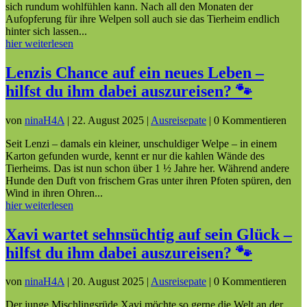
sich rundum wohlfühlen kann. Nach all den Monaten der
Aufopferung für ihre Welpen soll auch sie das Tierheim endlich
hinter sich lassen...
hier weiterlesen
Lenzis Chance auf ein neues Leben –
hilfst du ihm dabei auszureisen? 🐾
von
ninaH4A
|
22. August 2025
|
Ausreisepate
| 0 Kommentieren
Seit Lenzi – damals ein kleiner, unschuldiger Welpe – in einem
Karton gefunden wurde, kennt er nur die kahlen Wände des
Tierheims. Das ist nun schon über 1 ½ Jahre her. Während andere
Hunde den Duft von frischem Gras unter ihren Pfoten spüren, den
Wind in ihren Ohren...
hier weiterlesen
Xavi wartet sehnsüchtig auf sein Glück –
hilfst du ihm dabei auszureisen? 🐾
von
ninaH4A
|
20. August 2025
|
Ausreisepate
| 0 Kommentieren
Der junge Mischlingsrüde Xavi möchte so gerne die Welt an der