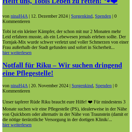
Helft uns, Tobis Leben zu retten! 🐾❤️
von
ninaH4A
|
12. Dezember 2024
|
Sorgenkind
,
Spenden
| 0
Kommentieren
Tobi ist ein kleiner Kämpfer, der schon mit nur 2 Monaten mehr
Leid erfahren musste, als ein Lebewesen jemals erleben sollte. Der
Tornjak-Mix wurde schwer verletzt und voller Schmerzen von einer
Frau außerhalb der Stadt gefunden und sofort in Sicherheit...
hier weiterlesen
Notfall für Riku – Wir suchen dringend
eine Pflegestelle!
von
ninaH4A
|
20. November 2024
|
Sorgenkind
,
Spenden
| 0
Kommentieren
Unser tapferer Rüde Riku braucht eure Hilfe! ❤️ Für mindestens 3
Monate suchen wir eine Pflegestelle (PS), idealerweise in der Nähe
von Quickborn oder alternativ in der Nähe von Traunstein (damit er
die nötige tierärztliche Versorgung in der dortigen Klinik/...
hier weiterlesen