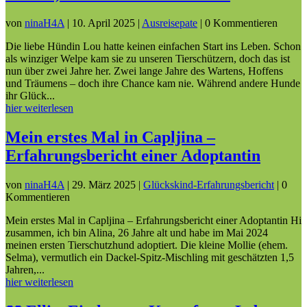
von
ninaH4A
|
10. April 2025
|
Ausreisepate
| 0 Kommentieren
Die liebe Hündin Lou hatte keinen einfachen Start ins Leben. Schon
als winziger Welpe kam sie zu unseren Tierschützern, doch das ist
nun über zwei Jahre her. Zwei lange Jahre des Wartens, Hoffens
und Träumens – doch ihre Chance kam nie. Während andere Hunde
ihr Glück...
hier weiterlesen
Mein erstes Mal in Capljina –
Erfahrungsbericht einer Adoptantin
von
ninaH4A
|
29. März 2025
|
Glückskind-Erfahrungsbericht
| 0
Kommentieren
Mein erstes Mal in Capljina – Erfahrungsbericht einer Adoptantin Hi
zusammen, ich bin Alina, 26 Jahre alt und habe im Mai 2024
meinen ersten Tierschutzhund adoptiert. Die kleine Mollie (ehem.
Selma), vermutlich ein Dackel-Spitz-Mischling mit geschätzten 1,5
Jahren,...
hier weiterlesen