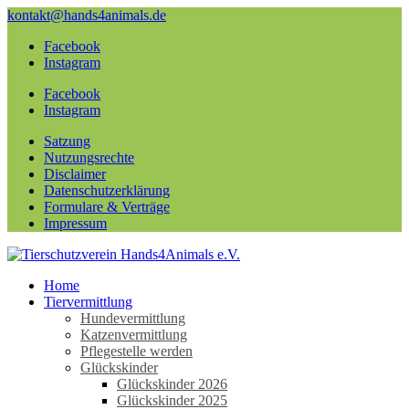
kontakt@hands4animals.de
Facebook
Instagram
Facebook
Instagram
Satzung
Nutzungsrechte
Disclaimer
Datenschutzerklärung
Formulare & Verträge
Impressum
Home
Tiervermittlung
Hundevermittlung
Katzenvermittlung
Pflegestelle werden
Glückskinder
Glückskinder 2026
Glückskinder 2025