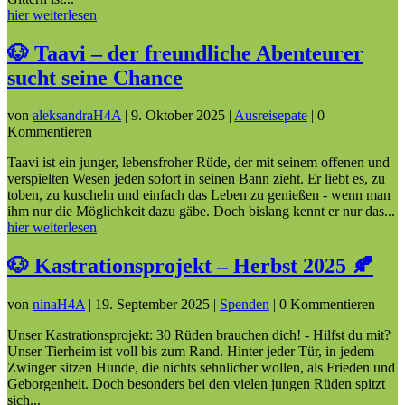
hier weiterlesen
🐶 Taavi – der freundliche Abenteurer
sucht seine Chance
von
aleksandraH4A
|
9. Oktober 2025
|
Ausreisepate
| 0
Kommentieren
Taavi ist ein junger, lebensfroher Rüde, der mit seinem offenen und
verspielten Wesen jeden sofort in seinen Bann zieht. Er liebt es, zu
toben, zu kuscheln und einfach das Leben zu genießen - wenn man
ihm nur die Möglichkeit dazu gäbe. Doch bislang kennt er nur das...
hier weiterlesen
🐶 Kastrationsprojekt – Herbst 2025 🍂
von
ninaH4A
|
19. September 2025
|
Spenden
| 0 Kommentieren
Unser Kastrationsprojekt: 30 Rüden brauchen dich! - Hilfst du mit?
Unser Tierheim ist voll bis zum Rand. Hinter jeder Tür, in jedem
Zwinger sitzen Hunde, die nichts sehnlicher wollen, als Frieden und
Geborgenheit. Doch besonders bei den vielen jungen Rüden spitzt
sich...