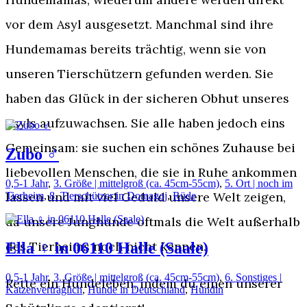
vor dem Asyl ausgesetzt. Manchmal sind ihre
Hundemamas bereits trächtig, wenn sie von
unseren Tierschützern gefunden werden. Sie
haben das Glück in der sicheren Obhut unseres
Asyls aufzuwachsen. Sie alle haben jedoch eins
Gemeinsam: sie suchen ein schönes Zuhause bei
Zubo ♂️
liebevollen Menschen, die sie in Ruhe ankommen
0,5-1 Jahr
,
3. Größe | mittelgroß (ca. 45cm-55cm)
,
5. Ort | noch im
lassen und mit viel Geduld unsere Welt zeigen,
Tierheim
,
8. Tierschützer:in Domagoj
,
Rüde
da unsere Junghunde oftmals die Welt außerhalb
des Tierheims noch nicht kennen.
Ella ♀️ in 06110 Halle (Saale)
0,5-1 Jahr
,
3. Größe | mittelgroß (ca. 45cm-55cm)
,
6. Sonstiges |
Rette ein Hundeleben, indem du einen unserer
Katzenverträglich
,
Hunde in Deutschland
,
Hündin