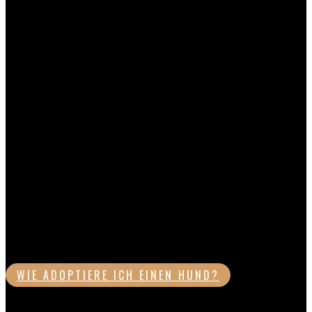
HUNDEVERMITTLUNG
Junghunde
WIE ADOPTIERE ICH EINEN HUND?