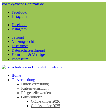
kontakt@hands4animals.de
Facebook
Instagram
Facebook
Instagram
Satzung
Nutzungsrechte
Disclaimer
Datenschutzerklärung
Formulare & Verträge
Impressum
Home
Tiervermittlung
Hundevermittlung
Katzenvermittlung
Pflegestelle werden
Glückskinder
Glückskinder 2026
Glückskinder 2025