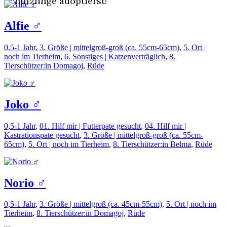
Schützlinge adoptierst!
Alfie ♂️
0,5-1 Jahr
,
3. Größe | mittelgroß-groß (ca. 55cm-65cm)
,
5. Ort |
noch im Tierheim
,
6. Sonstiges | Katzenverträglich
,
8.
Tierschützer:in Domagoj
,
Rüde
Joko ♂️
0,5-1 Jahr
,
01. Hilf mir | Futterpate gesucht
,
04. Hilf mir |
Kastrationspate gesucht
,
3. Größe | mittelgroß-groß (ca. 55cm-
65cm)
,
5. Ort | noch im Tierheim
,
8. Tierschützer:in Belma
,
Rüde
Norio ♂️
0,5-1 Jahr
,
3. Größe | mittelgroß (ca. 45cm-55cm)
,
5. Ort | noch im
Tierheim
,
8. Tierschützer:in Domagoj
,
Rüde