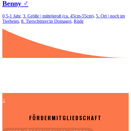
Benny ♂️
0,5-1 Jahr
,
3. Größe | mittelgroß (ca. 45cm-55cm)
,
5. Ort | noch im
Tierheim
,
8. Tierschützer:in Domagoj
,
Rüde

FÖRDERMITGLIEDSCHAFT